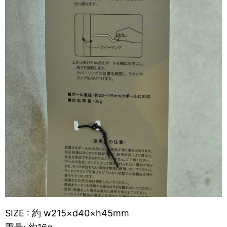
SIZE : 約 w215×d40×h45mm