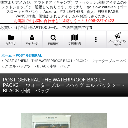
熊本よりアメカジ、アウトドア（キャンプ）ファッション,和柄アイテムのセ
レクトショップで、通販しております。カミナリ、go slow caravan（ゴー
スローキャラバン）、Aozora、Y'2 LEATHER、喜人、FREE RAGE、
VANSON他、個性あふれるアイテムをお楽しみください。
お電話でのお問い合わせもご遠慮なく＾＾！096-237-0423
お買い上げ合計税込¥11000ー以上で送料無料です❣️
メールマガジン
カテゴリ
マイページ
商品検索
ご利用案内
ブログ
ホーム
>
POST GENERAL
>
POST GENERAL THE WATERPROOF BAG L -PACK2- ウォータープルーフバ
ッグ エル パックツー - BLACK 小物 バッグ
POST GENERAL THE WATERPROOF BAG L -
PACK2- ウォータープルーフバッグ エル パックツー -
BLACK 小物 バッグ