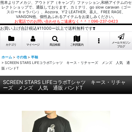
熊本よりアメカジ、アウトドア（キャンプ）ファッション,和柄アイテムのセ
レクトショップで、通販しております。カミナリ、go slow caravan（ゴー
スローキャラバン）、Aozora、Y'2 LEATHER、喜人、FREE RAGE、
VANSON他、個性あふれるアイテムをお楽しみください。
お電話でのお問い合わせもご遠慮なく＾＾！096-237-0423
お買い上げ合計税込¥11000ー以上で送料無料です❣️
メールマガジン
カテゴリ
マイページ
商品検索
ご利用案内
ブログ
ホーム
>
その他
>
半袖
>
SCREEN STARS LIFEコラボTシャツ キース・リチャーズ メンズ 人気 通
販 バンドT
SCREEN STARS LIFEコラボTシャツ キース・リチャ
ーズ メンズ 人気 通販 バンドT