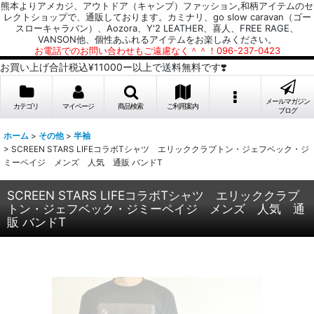
熊本よりアメカジ、アウトドア（キャンプ）ファッション,和柄アイテムのセ
レクトショップで、通販しております。カミナリ、go slow caravan（ゴー
スローキャラバン）、Aozora、Y'2 LEATHER、喜人、FREE RAGE、
VANSON他、個性あふれるアイテムをお楽しみください。
お電話でのお問い合わせもご遠慮なく＾＾！096-237-0423
お買い上げ合計税込¥11000ー以上で送料無料です❣️
メールマガジン
カテゴリ
マイページ
商品検索
ご利用案内
ブログ
ホーム
>
その他
>
半袖
>
SCREEN STARS LIFEコラボTシャツ エリッククラプトン・ジェフベック・ジ
ミーペイジ メンズ 人気 通販 バンドT
SCREEN STARS LIFEコラボTシャツ エリッククラプ
トン・ジェフベック・ジミーペイジ メンズ 人気 通
販 バンドT