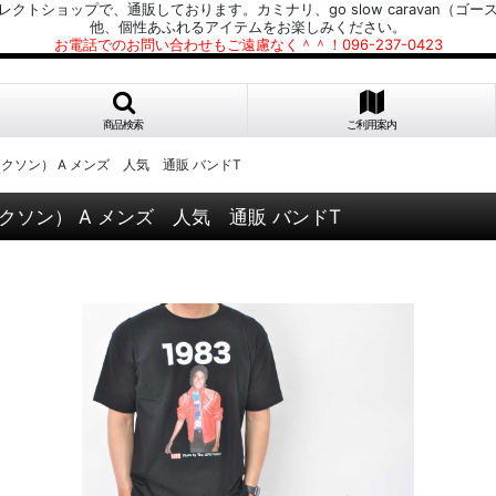
プで、通販しております。カミナリ、go slow caravan（ゴースローキャラ
他、個性あふれるアイテムをお楽しみください。
お電話でのお問い合わせもご遠慮なく＾＾！096-237-0423
商品検索
ご利用案内
 ジャクソン） A メンズ 人気 通販 バンドT
 ジャクソン） A メンズ 人気 通販 バンドT