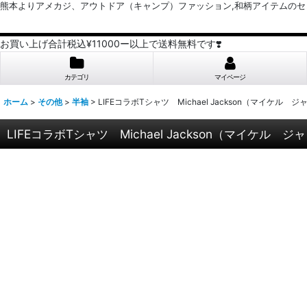
熊本よりアメカジ、アウトドア（キャンプ）ファッション,和柄アイテムのセレクトショッ
お買い上げ合計税込¥11000ー以上で送料無料です❣️
カテゴリ
マイページ
ホーム
>
その他
>
半袖
>
LIFEコラボTシャツ Michael Jackson（マイケル
LIFEコラボTシャツ Michael Jackson（マイケル