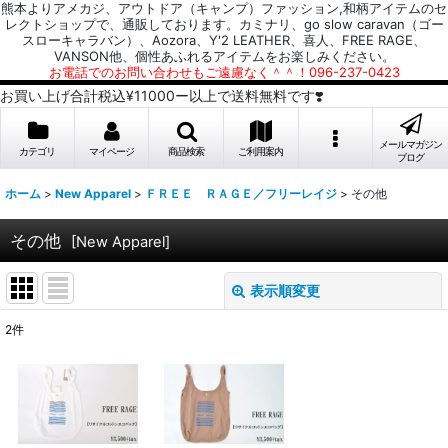
熊本よりアメカジ、アウトドア（キャンプ）ファッション,和柄アイテムのセ
レクトショップで、通販しております。カミナリ、go slow caravan（ゴー
スローキャラバン）、Aozora、Y'2 LEATHER、喜人、FREE RAGE、
VANSON他、個性あふれるアイテムをお楽しみください。
お電話でのお問い合わせもご遠慮なく＾＾！096-237-0423
お買い上げ合計税込¥11000ー以上で送料無料です❣️
メールマガジン
カテゴリ
マイページ
商品検索
ご利用案内
ブログ
ホーム
>
New Apparel
>
ＦＲＥＥ ＲＡＧＥ／フリーレイジ
>
その他
その他
[
New Apparel
]
表示順変更
閉じる
2
件
表示数
:
並び順
: