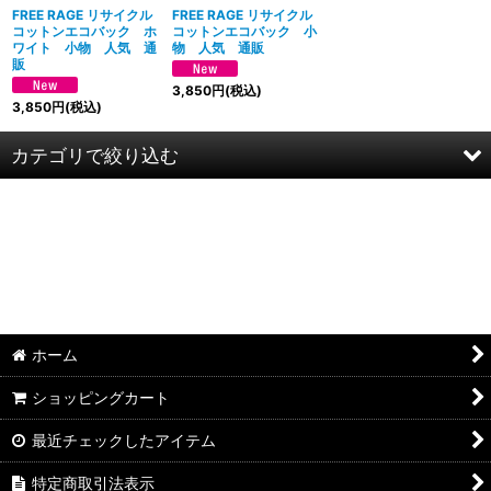
絞り込む
FREE RAGE リサイクル
FREE RAGE リサイクル
コットンエコバック ホ
コットンエコバック 小
ワイト 小物 人気 通
物 人気 通販
販
3,850
円
(税込)
3,850
円
(税込)
カテゴリで絞り込む
ＦＲＥＥ ＲＡＧＥ／フリーレイジ (全商品)
長袖Tシャツ
スウェット・パーカー
ホーム
半袖Tシャツ
ショッピングカート
パンツ
最近チェックしたアイテム
その他
特定商取引法表示