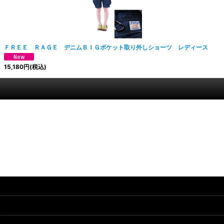
ＦＲＥＥ ＲＡＧＥ デニムＢＩＧポケット取り外しショーツ レディース
15,180
円
(税込)