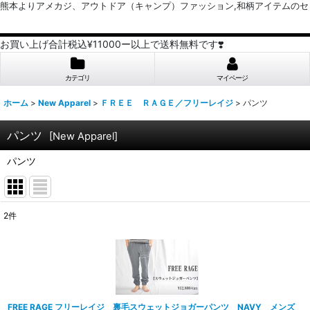
熊本よりアメカジ、アウトドア（キャンプ）ファッション,和柄アイテムのセレクトショッ
お買い上げ合計税込¥11000ー以上で送料無料です❣️
カテゴリ
マイページ
ホーム
>
New Apparel
>
ＦＲＥＥ ＲＡＧＥ／フリーレイジ
>
パンツ
パンツ
[
New Apparel
]
パンツ
2
件
表示数
:
並び順
:
FREE RAGE フリーレイジ 裏毛スウェットジョガーパンツ NAVY メンズ