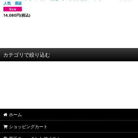
人気 通販
14,080
円
(税込)
カテゴリで絞り込む
ＦＲＥＥ ＲＡＧＥ／フリーレイジ (全商品)
長袖Tシャツ
スウェット・パーカー
半袖Tシャツ
ホーム
パンツ
ショッピングカート
その他