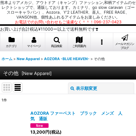
熊本よりアメカジ、アウトドア（キャンプ）ファッション,和柄アイテムのセ
レクトショップで、通販しております。カミナリ、go slow caravan（ゴー
スローキャラバン）、Aozora、Y'2 LEATHER、喜人、FREE RAGE、
VANSON他、個性あふれるアイテムをお楽しみください。
お電話でのお問い合わせもご遠慮なく＾＾！096-237-0423
お買い上げ合計税込¥11000ー以上で送料無料です❣️
メールマガジン
カテゴリ
マイページ
商品検索
ご利用案内
ブログ
ホーム
>
New Apparel
>
AOZORA -BLUE HEAVEN-
>
その他
その他
[
New Apparel
]
表示順変更
閉じる
1
件
表示数
:
AOZORA ファーベスト ブラック メンズ 人
気 通販
並び順
:
13,200
円
(税込)