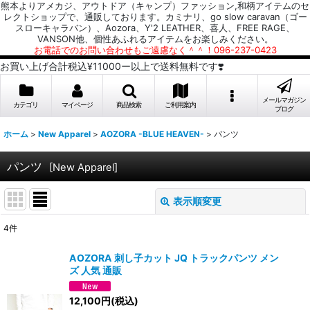
熊本よりアメカジ、アウトドア（キャンプ）ファッション,和柄アイテムのセ
レクトショップで、通販しております。カミナリ、go slow caravan（ゴー
スローキャラバン）、Aozora、Y'2 LEATHER、喜人、FREE RAGE、
VANSON他、個性あふれるアイテムをお楽しみください。
お電話でのお問い合わせもご遠慮なく＾＾！096-237-0423
お買い上げ合計税込¥11000ー以上で送料無料です❣️
メールマガジン
カテゴリ
マイページ
商品検索
ご利用案内
ブログ
ホーム
>
New Apparel
>
AOZORA -BLUE HEAVEN-
>
パンツ
パンツ
[
New Apparel
]
表示順変更
閉じる
4
件
表示数
:
AOZORA 刺し子カット JQ トラックパンツ メン
ズ 人気 通販
並び順
:
12,100
円
(税込)