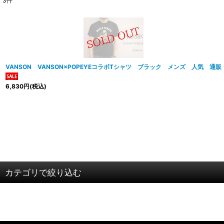
3
件
サブカテゴリ
:
表示数
:
並び順
:
VANSON VANSON×POPEYEコラボTシャツ ブラック メンズ 人気 通販
6,830
円
(税込)
カテゴリで絞り込む
ＶＡＮＳＯＮ (全商品)
アウター