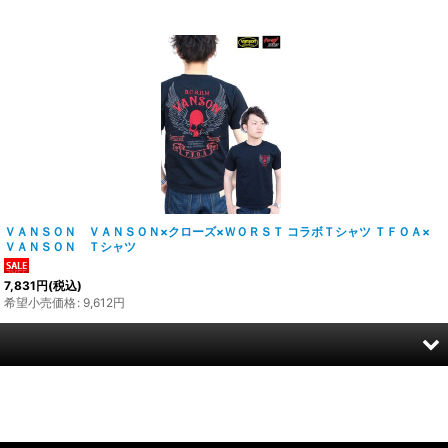
ＶＡＮＳＯＮ ＶＡＮＳＯＮ×クローズ×ＷＯＲＳＴ コラボＴシャツ ＴＦＯＡ×
ＶＡＮＳＯＮ Ｔシャツ
7,831
円
(税込)
希望小売価格
:
9,612
円