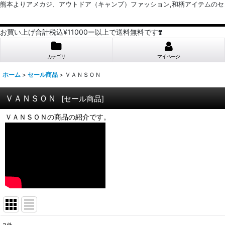
熊本よりアメカジ、アウトドア（キャンプ）ファッション,和柄アイテムのセレクトショッ
お買い上げ合計税込¥11000ー以上で送料無料です❣️
カテゴリ
マイページ
ホーム
>
セール商品
>
ＶＡＮＳＯＮ
ＶＡＮＳＯＮ
[
セール商品
]
ＶＡＮＳＯＮの商品の紹介です。