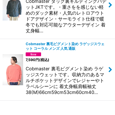
Cobmaster ダック裏キルティングパデ
ットJKTです。・重さをを感じない軽
めのダック素材・人気のレトロアウト
ドアデザイン・サーモライト仕様で暖
冬でも対応可能なアウターデザイン 着
丈身幅…
Cobmaster 裏毛ピグメント染め ラゲッジスウェ
ット コーラル メンズ 人気 通販
7,590
円
(税込)
Cobmaster 裏毛ピグメント染め ラゲ
ッジスウェットです。収納力のあるマ
ルチポケットデザインでレジャーやト
ラベルシーンに 着丈身幅肩幅袖丈
38(M)66cm59cm53cm60cm40…