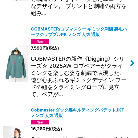
なデザイン。 プリントと刺繍の両方を
組み…
COBMASTER/コブマスター ギミック刺繍 裏毛ハ
ーフジッププルPK メンズ 人気 通販
7,590
円
(税込)
COBMASTERの新作《Digging》シリ
ーズ☆ 2025AW コブベアーがクライ
ミングを楽しむ姿を刺繍で表現した、
遊び心あふれるギミックデザイン フー
ドの紐をクライミングロープに見立
て、ベアが…
Cobmaster ダック裏キルティングパデットJKT
メンズ 人気 通販
16,280
円
(税込)