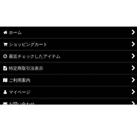
ホーム
ショッピングカート
最近チェックしたアイテム
特定商取引法表示
ご利用案内
マイページ
お問い合わせ
Powered by
おちゃのこネット
ネットショップ作成サービス
google-site-
verification=TQt5c7mKRvS1Qnrrg61HdppRFOgfHecpmr4GQZVBz34