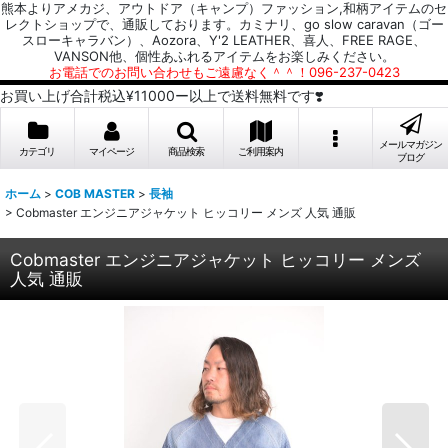
熊本よりアメカジ、アウトドア（キャンプ）ファッション,和柄アイテムのセ
レクトショップで、通販しております。カミナリ、go slow caravan（ゴー
スローキャラバン）、Aozora、Y'2 LEATHER、喜人、FREE RAGE、
VANSON他、個性あふれるアイテムをお楽しみください。
お電話でのお問い合わせもご遠慮なく＾＾！096-237-0423
お買い上げ合計税込¥11000ー以上で送料無料です❣️
メールマガジン
カテゴリ
マイページ
商品検索
ご利用案内
ブログ
ホーム
>
COB MASTER
>
長袖
>
Cobmaster エンジニアジャケット ヒッコリー メンズ 人気 通販
Cobmaster エンジニアジャケット ヒッコリー メンズ
人気 通販