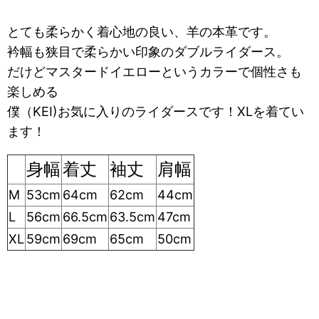
とても柔らかく着心地の良い、羊の本革です。
衿幅も狭目で柔らかい印象のダブルライダース。
だけどマスタードイエローというカラーで個性さも
楽しめる
僕（KEI)お気に入りのライダースです！XLを着てい
ます！
身幅
着丈
袖丈
肩幅
M
53cm
64cm
62cm
44cm
L
56cm
66.5cm
63.5cm
47cm
XL
59cm
69cm
65cm
50cm