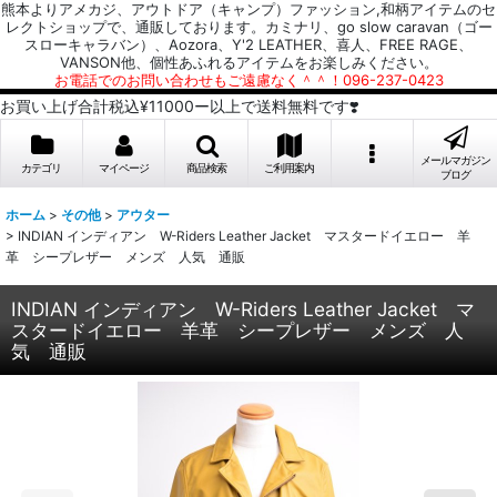
熊本よりアメカジ、アウトドア（キャンプ）ファッション,和柄アイテムのセ
レクトショップで、通販しております。カミナリ、go slow caravan（ゴー
スローキャラバン）、Aozora、Y'2 LEATHER、喜人、FREE RAGE、
VANSON他、個性あふれるアイテムをお楽しみください。
お電話でのお問い合わせもご遠慮なく＾＾！096-237-0423
お買い上げ合計税込¥11000ー以上で送料無料です❣️
メールマガジン
カテゴリ
マイページ
商品検索
ご利用案内
ブログ
ホーム
>
その他
>
アウター
>
INDIAN インディアン W-Riders Leather Jacket マスタードイエロー 羊
革 シープレザー メンズ 人気 通販
INDIAN インディアン W-Riders Leather Jacket マ
スタードイエロー 羊革 シープレザー メンズ 人
気 通販