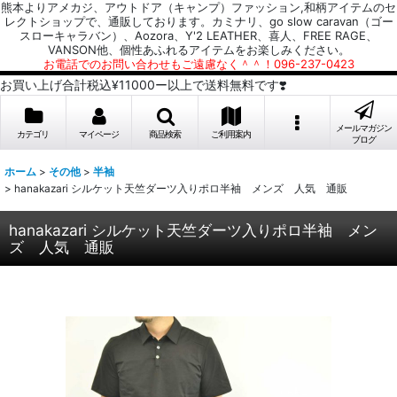
熊本よりアメカジ、アウトドア（キャンプ）ファッション,和柄アイテムのセ
レクトショップで、通販しております。カミナリ、go slow caravan（ゴー
スローキャラバン）、Aozora、Y'2 LEATHER、喜人、FREE RAGE、
VANSON他、個性あふれるアイテムをお楽しみください。
お電話でのお問い合わせもご遠慮なく＾＾！096-237-0423
お買い上げ合計税込¥11000ー以上で送料無料です❣️
メールマガジン
カテゴリ
マイページ
商品検索
ご利用案内
ブログ
ホーム
>
その他
>
半袖
>
hanakazari シルケット天竺ダーツ入りポロ半袖 メンズ 人気 通販
hanakazari シルケット天竺ダーツ入りポロ半袖 メン
ズ 人気 通販