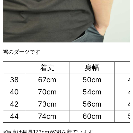
裾のダーツです
着丈
身幅
38
67cm
50cm
4
40
70cm
54cm
4
42
73cm
56cm
4
44
74cm
60cm
5
※写真は身長173cmが38を着ています。