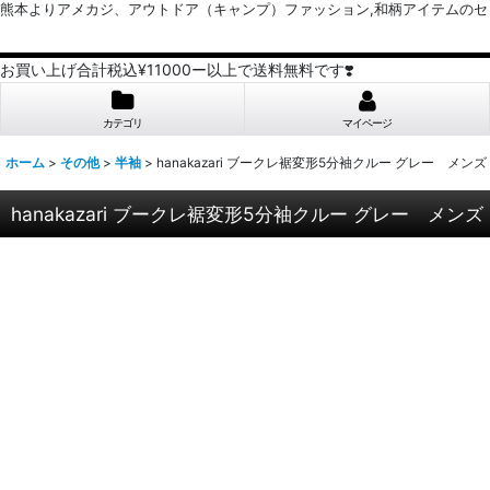
熊本よりアメカジ、アウトドア（キャンプ）ファッション,和柄アイテムのセレクトショッ
お買い上げ合計税込¥11000ー以上で送料無料です❣️
カテゴリ
マイページ
ホーム
>
その他
>
半袖
>
hanakazari ブークレ裾変形5分袖クルー グレー メ
hanakazari ブークレ裾変形5分袖クルー グレー メン