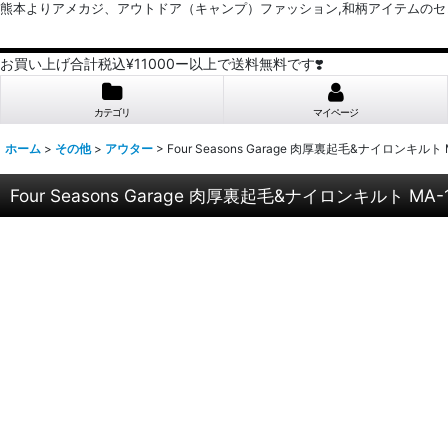
熊本よりアメカジ、アウトドア（キャンプ）ファッション,和柄アイテムのセレクトショッ
お買い上げ合計税込¥11000ー以上で送料無料です❣️
カテゴリ
マイページ
ホーム
>
その他
>
アウター
>
Four Seasons Garage 肉厚裏起毛&ナイロ
Four Seasons Garage 肉厚裏起毛&ナイロンキル