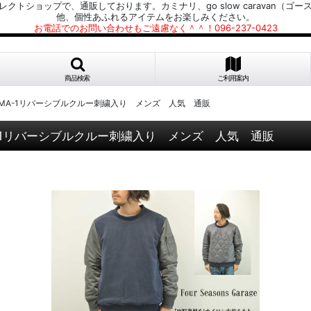
プで、通販しております。カミナリ、go slow caravan（ゴースローキャラ
他、個性あふれるアイテムをお楽しみください。
お電話でのお問い合わせもご遠慮なく＾＾！096-237-0423
商品検索
ご利用案内
ンキルト MA-1リバーシブルクルー刺繍入り メンズ 人気 通販
ト MA-1リバーシブルクルー刺繍入り メンズ 人気 通販