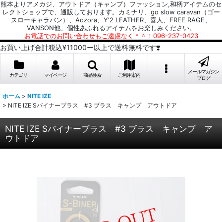
熊本よりアメカジ、アウトドア（キャンプ）ファッション,和柄アイテムのセ
レクトショップで、通販しております。カミナリ、go slow caravan（ゴー
スローキャラバン）、Aozora、Y'2 LEATHER、喜人、FREE RAGE、
VANSON他、個性あふれるアイテムをお楽しみください。
お電話でのお問い合わせもご遠慮なく＾＾！096-237-0423
お買い上げ合計税込¥11000ー以上で送料無料です❣️
メールマガジン
カテゴリ
マイページ
商品検索
ご利用案内
ブログ
ホーム
>
NITE IZE
>
NITE IZE Sバイナープラス #3 ブラス キャンプ アウトドア
NITE IZE Sバイナープラス #3 ブラス キャンプ ア
ウトドア