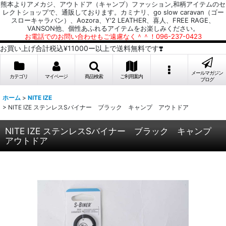
熊本よりアメカジ、アウトドア（キャンプ）ファッション,和柄アイテムのセ
レクトショップで、通販しております。カミナリ、go slow caravan（ゴー
スローキャラバン）、Aozora、Y'2 LEATHER、喜人、FREE RAGE、
VANSON他、個性あふれるアイテムをお楽しみください。
お電話でのお問い合わせもご遠慮なく＾＾！096-237-0423
お買い上げ合計税込¥11000ー以上で送料無料です❣️
メールマガジン
カテゴリ
マイページ
商品検索
ご利用案内
ブログ
ホーム
>
NITE IZE
>
NITE IZE ステンレスSバイナー ブラック キャンプ アウトドア
NITE IZE ステンレスSバイナー ブラック キャンプ
アウトドア