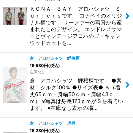
ＫＯＮＡ ＢＡＹ アロハシャツ Ｓ
絞り込む
ｕｒｆｅｒｓです。 コナベイのオリジ
ナル柄です。 サーファーの写真から産
まれたこのデザイン。 エンドレスサマ
ーとヴィンテージアロハのゴーギャン
ウッドカットを…
倉 アロハシャツ 鯉桜柄
19,580
円
(税込)
在庫なし
倉 アロハシャツ 鯉桜柄です。 ●素
材：シルク100％ ●サイズ表● Ｓ（着
丈65ｃｍ・身幅50ｃｍ・肩幅43ｃ
ｍ） ※写真は身長173ｃｍがＳを着てい
ます。 ※在庫なし表示の場…
倉 アロハシャツ 虎柄
16,280
円
(税込)