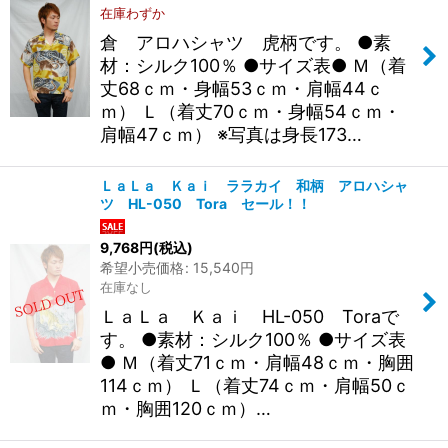
在庫わずか
倉 アロハシャツ 虎柄です。 ●素
材：シルク100％ ●サイズ表● Ｍ（着
丈68ｃｍ・身幅53ｃｍ・肩幅44ｃ
ｍ） Ｌ（着丈70ｃｍ・身幅54ｃｍ・
肩幅47ｃｍ） ※写真は身長173…
ＬａＬａ Ｋａｉ ララカイ 和柄 アロハシャ
ツ HL-050 Tora セール！！
9,768
円
(税込)
希望小売価格
:
15,540
円
在庫なし
ＬａＬａ Ｋａｉ HL-050 Toraで
す。 ●素材：シルク100％ ●サイズ表
● Ｍ（着丈71ｃｍ・肩幅48ｃｍ・胸囲
114ｃｍ） Ｌ（着丈74ｃｍ・肩幅50ｃ
ｍ・胸囲120ｃｍ）…