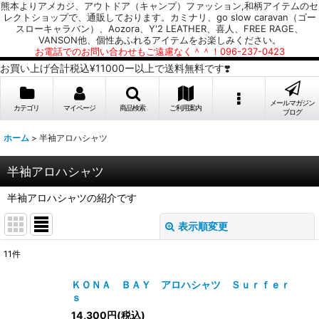
熊本よりアメカジ、アウトドア（キャンプ）ファッション,和柄アイテムのセ
レクトショップで、通販しております。カミナリ、go slow caravan（ゴー
スローキャラバン）、Aozora、Y'2 LEATHER、喜人、FREE RAGE、
VANSON他、個性あふれるアイテムをお楽しみください。
お電話でのお問い合わせもご遠慮なく＾＾！096-237-0423
お買い上げ合計税込¥11000ー以上で送料無料です❣️
メールマガジン
カテゴリ
マイページ
商品検索
ご利用案内
ブログ
ホーム
>
半袖アロハシャツ
半袖アロハシャツ
半袖アロハシャツの紹介です
表示順変更
閉じる
11
件
表示数
:
ＫＯＮＡ ＢＡＹ アロハシャツ Ｓｕｒｆｅｒ
ｓ
並び順
:
14,300
円
(税込)