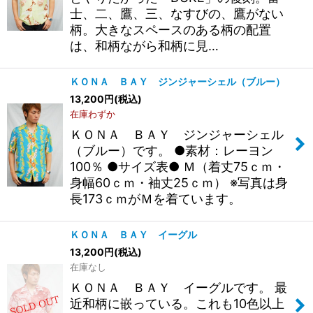
士、二、鷹、三、なすびの、鷹がない
柄。大きなスペースのある柄の配置
は、和柄ながら和柄に見…
ＫＯＮＡ ＢＡＹ ジンジャーシェル（ブルー）
13,200
円
(税込)
在庫わずか
ＫＯＮＡ ＢＡＹ ジンジャーシェル
（ブルー）です。 ●素材：レーヨン
100％ ●サイズ表● Ｍ（着丈75ｃｍ・
身幅60ｃｍ・袖丈25ｃｍ） ※写真は身
長173ｃｍがＭを着ています。
ＫＯＮＡ ＢＡＹ イーグル
13,200
円
(税込)
在庫なし
ＫＯＮＡ ＢＡＹ イーグルです。 最
近和柄に嵌っている。これも10色以上