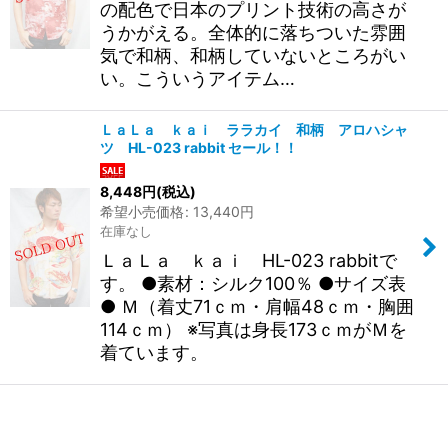
の配色で日本のプリント技術の高さが
うかがえる。全体的に落ちついた雰囲
気で和柄、和柄していないところがい
い。こういうアイテム…
ＬａＬａ ｋａｉ ララカイ 和柄 アロハシャ
ツ HL-023 rabbit セール！！
8,448
円
(税込)
希望小売価格
:
13,440
円
在庫なし
ＬａＬａ ｋａｉ HL-023 rabbitで
す。 ●素材：シルク100％ ●サイズ表
● Ｍ（着丈71ｃｍ・肩幅48ｃｍ・胸囲
114ｃｍ） ※写真は身長173ｃｍがＭを
着ています。