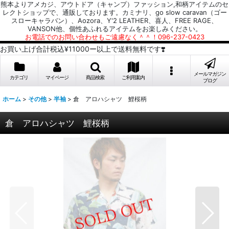
熊本よりアメカジ、アウトドア（キャンプ）ファッション,和柄アイテムのセ
レクトショップで、通販しております。カミナリ、go slow caravan（ゴー
スローキャラバン）、Aozora、Y'2 LEATHER、喜人、FREE RAGE、
VANSON他、個性あふれるアイテムをお楽しみください。
お電話でのお問い合わせもご遠慮なく＾＾！096-237-0423
お買い上げ合計税込¥11000ー以上で送料無料です❣️
メールマガジン
カテゴリ
マイページ
商品検索
ご利用案内
ブログ
ホーム
>
その他
>
半袖
>
倉 アロハシャツ 鯉桜柄
倉 アロハシャツ 鯉桜柄