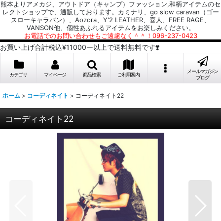
熊本よりアメカジ、アウトドア（キャンプ）ファッション,和柄アイテムのセ
レクトショップで、通販しております。カミナリ、go slow caravan（ゴー
スローキャラバン）、Aozora、Y'2 LEATHER、喜人、FREE RAGE、
VANSON他、個性あふれるアイテムをお楽しみください。
お電話でのお問い合わせもご遠慮なく＾＾！096-237-0423
お買い上げ合計税込¥11000ー以上で送料無料です❣️
メールマガジン
カテゴリ
マイページ
商品検索
ご利用案内
ブログ
ホーム
>
コーディネイト
>
コーディネイト22
コーディネイト22