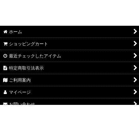
ホーム
ショッピングカート
最近チェックしたアイテム
特定商取引法表示
ご利用案内
マイページ
お問い合わせ
Powered by
おちゃのこネット
ネットショップ作成サービス
google-site-
verification=TQt5c7mKRvS1Qnrrg61HdppRFOgfHecpmr4GQZVBz34