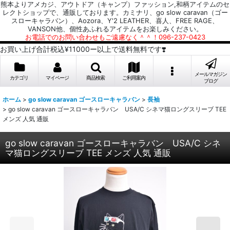
熊本よりアメカジ、アウトドア（キャンプ）ファッション,和柄アイテムのセ
レクトショップで、通販しております。カミナリ、go slow caravan（ゴー
スローキャラバン）、Aozora、Y'2 LEATHER、喜人、FREE RAGE、
VANSON他、個性あふれるアイテムをお楽しみください。
お電話でのお問い合わせもご遠慮なく＾＾！096-237-0423
お買い上げ合計税込¥11000ー以上で送料無料です❣️
メールマガジン
カテゴリ
マイページ
商品検索
ご利用案内
ブログ
ホーム
>
go slow caravan ゴースローキャラバン
>
長袖
>
go slow caravan ゴースローキャラバン USA/C シネマ猫ロングスリーブ TEE
メンズ 人気 通販
go slow caravan ゴースローキャラバン USA/C シネ
マ猫ロングスリーブ TEE メンズ 人気 通販