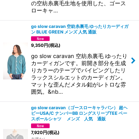
の空紡糸裏毛生地を使用した、ゴース
ローキャ…
go slow caravan 空紡糸裏毛 ゆったりカーディガ
ン BLUE GREEN メンズ 人気 通販
9,350
円
(税込)
go slow caravan 空紡糸裏毛 ゆったり
カーディガンです。前開き部分を生成
りカラーのテープでパイピングしたリ
ラックスシルエットのカーディガン。
マットな歪んだメタル釦がレトロな雰
囲気。&nb…
go slow caravan（ゴースローキャラバン） 超ヘ
ビーUSA/C ナンバーBB ロングスリーブTEE ベー
スボールシャツ メンズ 人気 通販
7,920
円
(税込)
在庫なし