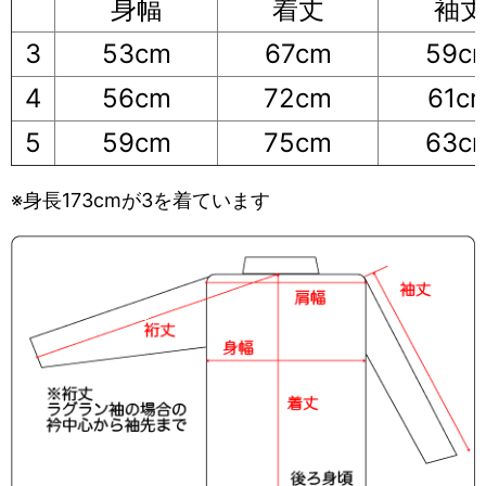
身幅
着丈
袖丈
3
53cm
67cm
59c
4
56cm
72cm
61c
5
59cm
75cm
63c
※身長173cmが3を着ています