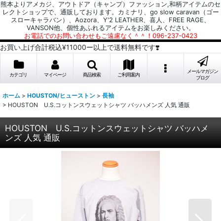
熊本よりアメカジ、アウトドア（キャンプ）ファッション,和柄アイテムのセ
レクトショップで、通販しております。カミナリ、go slow caravan（ゴー
スローキャラバン）、Aozora、Y'2 LEATHER、喜人、FREE RAGE、
VANSON他、個性あふれるアイテムをお楽しみください。
お電話でのお問い合わせもご遠慮なく＾＾！096-237-0423
お買い上げ合計税込¥11000ー以上で送料無料です❣️
メールマガジン
カテゴリ
マイページ
商品検索
ご利用案内
ブログ
ホーム
>
HOUSTON/ヒューストン
>
長袖
>
HOUSTON U.S.コットンスウェットシャツ バッハメンズ 人気 通販
HOUSTON U.S.コットンスウェットシャツ バッハメ
ンズ 人気 通販