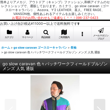
熊本よりアメカジ、アウトドア（キャンプ）ファッション,和柄アイテムのセ
レクトショップで、通販しております。カミナリ、go slow caravan（ゴー
スローキャラバン）、Aozora、Y'2 LEATHER、喜人、FREE RAGE、
VANSON他、個性あふれるアイテムをお楽しみください。
お電話でのお問い合わせもご遠慮なく＾＾！096-237-0423
お買い上げ合計税込¥11000ー以上で送料無料です❣️
メールマガジン
カテゴリ
マイページ
商品検索
ご利用案内
ブログ
ホーム
>
go slow caravan ゴースローキャラバン
>
長袖
>
go slow caravan 色々パッチワークフィールドブルゾン メンズ 人気 通販
go slow caravan 色々パッチワークフィールドブルゾン
メンズ 人気 通販