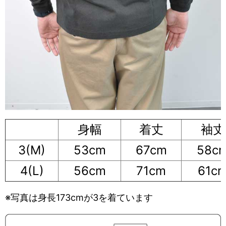
身幅
着丈
袖丈
3(M)
53cm
67cm
58c
4(L)
56cm
71cm
61c
※写真は身長173cmが3を着ています