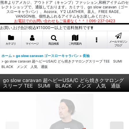
熊本よりアメカジ、アウトドア（キャンプ）ファッション,和柄アイテムのセ
レクトショップで、通販しております。カミナリ、go slow caravan（ゴー
スローキャラバン）、Aozora、Y'2 LEATHER、喜人、FREE RAGE、
VANSON他、個性あふれるアイテムをお楽しみください。
お電話でのお問い合わせもご遠慮なく＾＾！096-237-0423
お買い上げ合計税込¥11000ー以上で送料無料です❣️
メールマガジン
カテゴリ
マイページ
商品検索
ご利用案内
ブログ
ホーム
>
go slow caravan ゴースローキャラバン
>
長袖
>
go slow caravan 超ヘビーUSA/C どら焼きクマロングスリーブ TEE SUMI
BLACK メンズ 人気 通販
go slow caravan 超ヘビーUSA/C どら焼きクマロング
スリーブ TEE SUMI BLACK メンズ 人気 通販