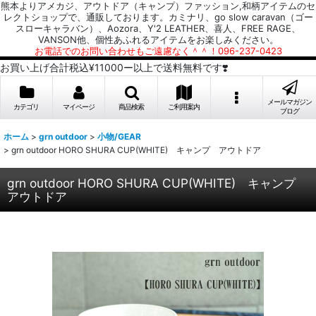
熊本よりアメカジ、アウトドア（キャンプ）ファッション,和柄アイテムのセ
レクトショップで、通販しております。カミナリ、go slow caravan（ゴー
スローキャラバン）、Aozora、Y'2 LEATHER、喜人、FREE RAGE、
VANSON他、個性あふれるアイテムをお楽しみください。
お電話でのお問い合わせもご遠慮なく＾＾！096-237-0423
お買い上げ合計税込¥11000ー以上で送料無料です❣️
メールマガジン
カテゴリ
マイページ
商品検索
ご利用案内
ブログ
ホーム
>
grn outdoor
>
小物/GEAR
>
grn outdoor HORO SHURA CUP(WHITE) キャンプ アウトドア
grn outdoor HORO SHURA CUP(WHITE) キャンプ
アウトドア