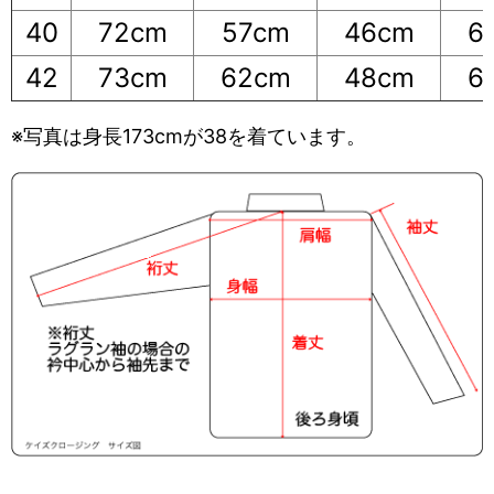
40
72cm
57cm
46cm
6
42
73cm
62cm
48cm
6
※写真は身長173cmが38を着ています。