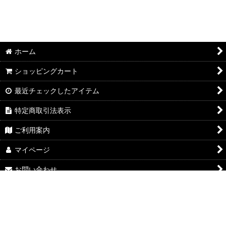
ホーム
ショッピングカート
最近チェックしたアイテム
特定商取引法表示
ご利用案内
マイページ
お問い合わせ
Powered by
おちゃのこネット
ネットショップ作成サービス
google-site-
verification=TQt5c7mKRvS1Qnrrg61HdppRFOgfHecpmr4GQZVBz34