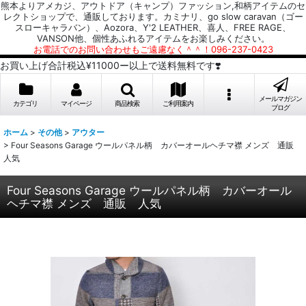
熊本よりアメカジ、アウトドア（キャンプ）ファッション,和柄アイテムのセ
レクトショップで、通販しております。カミナリ、go slow caravan（ゴー
スローキャラバン）、Aozora、Y'2 LEATHER、喜人、FREE RAGE、
VANSON他、個性あふれるアイテムをお楽しみください。
お電話でのお問い合わせもご遠慮なく＾＾！096-237-0423
お買い上げ合計税込¥11000ー以上で送料無料です❣️
メールマガジン
カテゴリ
マイページ
商品検索
ご利用案内
ブログ
ホーム
>
その他
>
アウター
>
Four Seasons Garage ウールパネル柄 カバーオールヘチマ襟 メンズ 通販
人気
Four Seasons Garage ウールパネル柄 カバーオール
ヘチマ襟 メンズ 通販 人気