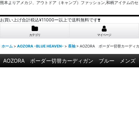
熊本よりアメカジ、アウトドア（キャンプ）ファッション,和柄アイテムのセレクトショッ
お買い上げ合計税込¥11000ー以上で送料無料です❣️
カテゴリ
マイページ
ホーム
>
AOZORA -BLUE HEAVEN-
>
長袖
>
AOZORA ボーダー切替カーデ
AOZORA ボーダー切替カーディガン ブルー メンズ