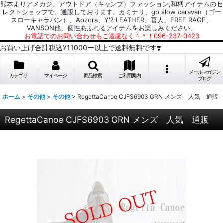
熊本よりアメカジ、アウトドア（キャンプ）ファッション,和柄アイテムのセ
レクトショップで、通販しております。カミナリ、go slow caravan（ゴー
スローキャラバン）、Aozora、Y'2 LEATHER、喜人、FREE RAGE、
VANSON他、個性あふれるアイテムをお楽しみください。
お電話でのお問い合わせもご遠慮なく＾＾！096-237-0423
お買い上げ合計税込¥11000ー以上で送料無料です❣️
メールマガジン
カテゴリ
マイページ
商品検索
ご利用案内
ブログ
ホーム
>
その他
>
その他
>
RegettaCanoe CJFS6903 GRN メンズ 人気 通販
RegettaCanoe CJFS6903 GRN メンズ 人気 通販