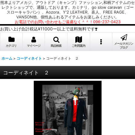
熊本よりアメカジ、アウトドア（キャンプ）ファッション,和柄アイテムのセ
レクトショップで、通販しております。カミナリ、go slow caravan（ゴー
スローキャラバン）、Aozora、Y'2 LEATHER、喜人、FREE RAGE、
VANSON他、個性あふれるアイテムをお楽しみください。
お電話でのお問い合わせもご遠慮なく＾＾！096-237-0423
お買い上げ合計税込¥11000ー以上で送料無料です❣️
メールマガジン
カテゴリ
マイページ
商品検索
ご利用案内
ブログ
ホーム
>
コーディネイト
>
コーディネイト ２
コーディネイト ２