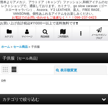
熊本よりアメカジ、アウトドア（キャンプ）ファッション,和柄アイテムのセ
レクトショップで、通販しております。カミナリ、go slow caravan（ゴー
スローキャラバン）、Aozora、Y'2 LEATHER、喜人、FREE RAGE、
VANSON他、個性あふれるアイテムをお楽しみください。
お電話でのお問い合わせもご遠慮なく＾＾！096-237-0423
お買い上げ合計税込¥11000ー以上で送料無料です❣️
メールマガジン
カテゴリ
マイページ
商品検索
ご利用案内
ブログ
ホーム
>
セール商品
>
子供服
子供服
[
セール商品
]
表示順変更
閉じる
0
件
サブカテゴリ
:
表示数
:
カテゴリで絞り込む