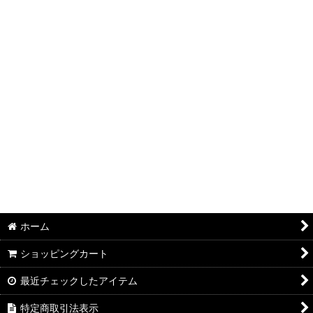
並び順
:
子供服 (全商品)
長袖Tシャツ
絞り込む
パンツ
その他
半袖Tシャツ
ホーム
ショッピングカート
最近チェックしたアイテム
特定商取引法表示