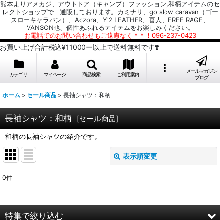
熊本よりアメカジ、アウトドア（キャンプ）ファッション,和柄アイテムのセ
レクトショップで、通販しております。カミナリ、go slow caravan（ゴー
スローキャラバン）、Aozora、Y'2 LEATHER、喜人、FREE RAGE、
VANSON他、個性あふれるアイテムをお楽しみください。
お電話でのお問い合わせもご遠慮なく＾＾！096-237-0423
お買い上げ合計税込¥11000ー以上で送料無料です❣️
メールマガジン
カテゴリ
マイページ
商品検索
ご利用案内
ブログ
ホーム
>
セール商品
>
長袖シャツ：和柄
長袖シャツ：和柄
[
セール商品
]
和柄の長袖シャツの紹介です。
表示順変更
閉じる
0
件
表示数
:
並び順
:
特集で絞り込む