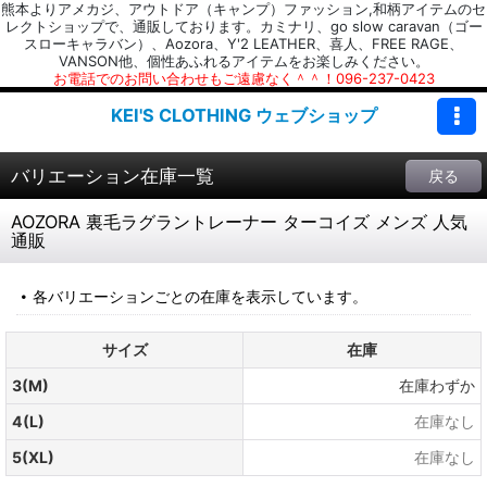
熊本よりアメカジ、アウトドア（キャンプ）ファッション,和柄アイテムのセ
レクトショップで、通販しております。カミナリ、go slow caravan（ゴー
スローキャラバン）、Aozora、Y'2 LEATHER、喜人、FREE RAGE、
VANSON他、個性あふれるアイテムをお楽しみください。
お電話でのお問い合わせもご遠慮なく＾＾！096-237-0423
KEI'S CLOTHING ウェブショップ
バリエーション在庫一覧
戻る
AOZORA 裏毛ラグラントレーナー ターコイズ メンズ 人気
通販
各バリエーションごとの在庫を表示しています。
サイズ
在庫
3(M)
在庫わずか
4(L)
在庫なし
5(XL)
在庫なし