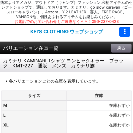
熊本よりアメカジ、アウトドア（キャンプ）ファッション,和柄アイテムのセ
レクトショップで、通販しております。カミナリ、go slow caravan（ゴー
スローキャラバン）、Aozora、Y'2 LEATHER、喜人、FREE RAGE、
VANSON他、個性あふれるアイテムをお楽しみください。
お電話でのお問い合わせもご遠慮なく＾＾！096-237-0423
KEI'S CLOTHING ウェブショップ
バリエーション在庫一覧
戻る
カミナリ KAMINARI Tシャツ ヨンヒャクキラー ブラッ
ク KMT-227 通販 メンズ カミナリ族
各バリエーションごとの在庫を表示しています。
サイズ
在庫
M
在庫わずか
L
在庫わずか
XL
在庫わずか