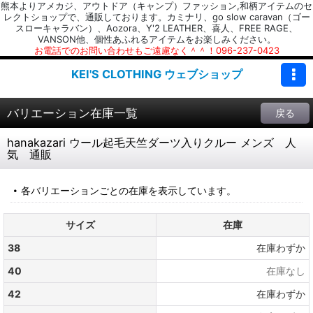
熊本よりアメカジ、アウトドア（キャンプ）ファッション,和柄アイテムのセ
レクトショップで、通販しております。カミナリ、go slow caravan（ゴー
スローキャラバン）、Aozora、Y'2 LEATHER、喜人、FREE RAGE、
VANSON他、個性あふれるアイテムをお楽しみください。
お電話でのお問い合わせもご遠慮なく＾＾！096-237-0423
KEI'S CLOTHING ウェブショップ
バリエーション在庫一覧
戻る
hanakazari ウール起毛天竺ダーツ入りクルー メンズ 人
気 通販
各バリエーションごとの在庫を表示しています。
サイズ
在庫
38
在庫わずか
40
在庫なし
42
在庫わずか