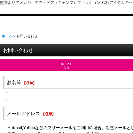
熊本よりアメカジ、アウトドア（キャンプ）ファッション,和柄アイテムのセレクトショッ
ホーム
>
お問い合わせ
お問い合わせ
STEP 1
入力
お名前
[
必須
]
メールアドレス
[
必須
]
Hotmail,Yahooなどのフリーメールをご利用の場合、迷惑メ