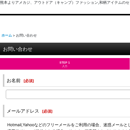
熊本よりアメカジ、アウトドア（キャンプ）ファッション,和柄アイテムのセレクトショッ
ホーム
>
お問い合わせ
お問い合わせ
STEP 1
入力
お名前
[
必須
]
メールアドレス
[
必須
]
Hotmail,Yahooなどのフリーメールをご利用の場合、迷惑メ