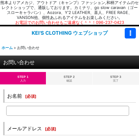
熊本よりアメカジ、アウトドア（キャンプ）ファッション,和柄アイテムのセ
レクトショップで、通販しております。カミナリ、go slow caravan（ゴー
スローキャラバン）、Aozora、Y'2 LEATHER、喜人、FREE RAGE、
VANSON他、個性あふれるアイテムをお楽しみください。
お電話でのお問い合わせもご遠慮なく＾＾！096-237-0423
KEI'S CLOTHING ウェブショップ
ホーム
>
お問い合わせ
お問い合わせ
STEP 1
STEP 2
STEP 3
入力
確認
完了
お名前
[
必須
]
メールアドレス
[
必須
]