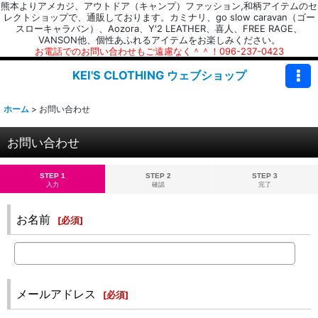
熊本よりアメカジ、アウトドア（キャンプ）ファッション,和柄アイテムのセ
レクトショップで、通販しております。カミナリ、go slow caravan（ゴー
スローキャラバン）、Aozora、Y'2 LEATHER、喜人、FREE RAGE、
VANSON他、個性あふれるアイテムをお楽しみください。
お電話でのお問い合わせもご遠慮なく＾＾！096-237-0423
KEI'S CLOTHING ウェブショップ
ホーム
>
お問い合わせ
お問い合わせ
STEP 1
STEP 2
STEP 3
入力
確認
完了
お名前
[
必須
]
メールアドレス
[
必須
]