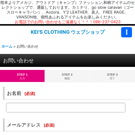
熊本よりアメカジ、アウトドア（キャンプ）ファッション,和柄アイテムのセ
レクトショップで、通販しております。カミナリ、go slow caravan（ゴー
スローキャラバン）、Aozora、Y'2 LEATHER、喜人、FREE RAGE、
VANSON他、個性あふれるアイテムをお楽しみください。
お電話でのお問い合わせもご遠慮なく＾＾！096-237-0423
KEI'S CLOTHING ウェブショップ
ホーム
>
お問い合わせ
お問い合わせ
STEP 1
STEP 2
STEP 3
入力
確認
完了
お名前
[
必須
]
メールアドレス
[
必須
]