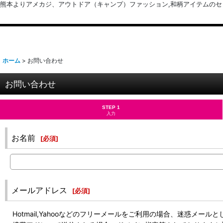
熊本よりアメカジ、アウトドア（キャンプ）ファッション,和柄アイテムのセレクトショッ
ホーム
>
お問い合わせ
お問い合わせ
STEP 1
入力
お名前
[
必須
]
メールアドレス
[
必須
]
Hotmail,Yahooなどのフリーメールをご利用の場合、迷惑メ