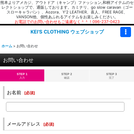
熊本よりアメカジ、アウトドア（キャンプ）ファッション,和柄アイテムのセ
レクトショップで、通販しております。カミナリ、go slow caravan（ゴー
スローキャラバン）、Aozora、Y'2 LEATHER、喜人、FREE RAGE、
VANSON他、個性あふれるアイテムをお楽しみください。
お電話でのお問い合わせもご遠慮なく＾＾！096-237-0423
KEI'S CLOTHING ウェブショップ
ホーム
>
お問い合わせ
お問い合わせ
STEP 1
STEP 2
STEP 3
入力
確認
完了
お名前
[
必須
]
メールアドレス
[
必須
]