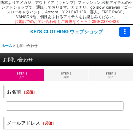
熊本よりアメカジ、アウトドア（キャンプ）ファッション,和柄アイテムのセ
レクトショップで、通販しております。カミナリ、go slow caravan（ゴー
スローキャラバン）、Aozora、Y'2 LEATHER、喜人、FREE RAGE、
VANSON他、個性あふれるアイテムをお楽しみください。
お電話でのお問い合わせもご遠慮なく＾＾！096-237-0423
KEI'S CLOTHING ウェブショップ
ホーム
>
お問い合わせ
お問い合わせ
STEP 1
STEP 2
STEP 3
入力
確認
完了
お名前
[
必須
]
メールアドレス
[
必須
]