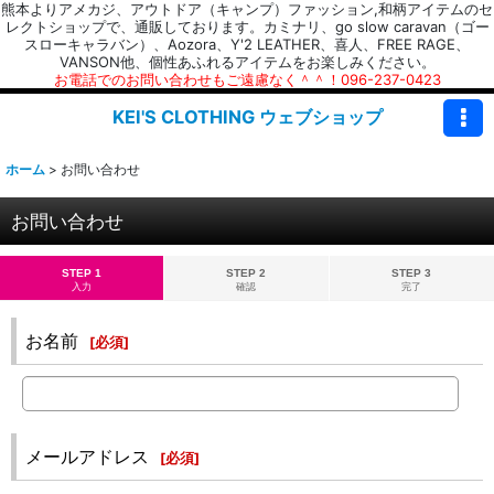
熊本よりアメカジ、アウトドア（キャンプ）ファッション,和柄アイテムのセ
レクトショップで、通販しております。カミナリ、go slow caravan（ゴー
スローキャラバン）、Aozora、Y'2 LEATHER、喜人、FREE RAGE、
VANSON他、個性あふれるアイテムをお楽しみください。
お電話でのお問い合わせもご遠慮なく＾＾！096-237-0423
KEI'S CLOTHING ウェブショップ
ホーム
>
お問い合わせ
お問い合わせ
STEP 1
STEP 2
STEP 3
入力
確認
完了
お名前
[
必須
]
メールアドレス
[
必須
]