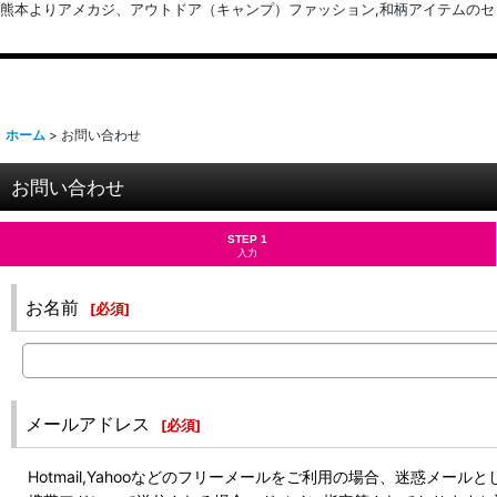
熊本よりアメカジ、アウトドア（キャンプ）ファッション,和柄アイテムのセレクトショッ
ホーム
>
お問い合わせ
お問い合わせ
STEP 1
入力
お名前
[
必須
]
メールアドレス
[
必須
]
Hotmail,Yahooなどのフリーメールをご利用の場合、迷惑メ