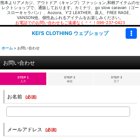
熊本よりアメカジ、アウトドア（キャンプ）ファッション,和柄アイテムのセ
レクトショップで、通販しております。カミナリ、go slow caravan（ゴー
スローキャラバン）、Aozora、Y'2 LEATHER、喜人、FREE RAGE、
VANSON他、個性あふれるアイテムをお楽しみください。
お電話でのお問い合わせもご遠慮なく＾＾！096-237-0423
KEI'S CLOTHING ウェブショップ
ホーム
>
お問い合わせ
お問い合わせ
STEP 1
STEP 2
STEP 3
入力
確認
完了
お名前
[
必須
]
メールアドレス
[
必須
]