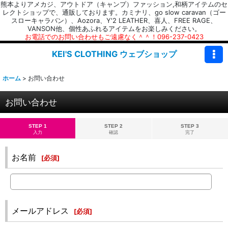
熊本よりアメカジ、アウトドア（キャンプ）ファッション,和柄アイテムのセ
レクトショップで、通販しております。カミナリ、go slow caravan（ゴー
スローキャラバン）、Aozora、Y'2 LEATHER、喜人、FREE RAGE、
VANSON他、個性あふれるアイテムをお楽しみください。
お電話でのお問い合わせもご遠慮なく＾＾！096-237-0423
KEI'S CLOTHING ウェブショップ
ホーム
>
お問い合わせ
お問い合わせ
STEP 1
STEP 2
STEP 3
入力
確認
完了
お名前
[
必須
]
メールアドレス
[
必須
]