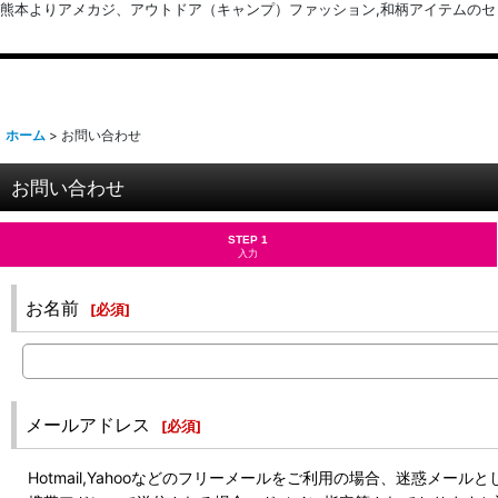
熊本よりアメカジ、アウトドア（キャンプ）ファッション,和柄アイテムのセレクトショッ
ホーム
>
お問い合わせ
お問い合わせ
STEP 1
入力
お名前
[
必須
]
メールアドレス
[
必須
]
Hotmail,Yahooなどのフリーメールをご利用の場合、迷惑メ