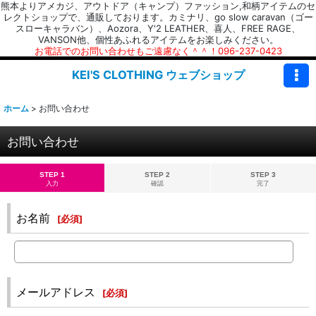
熊本よりアメカジ、アウトドア（キャンプ）ファッション,和柄アイテムのセ
レクトショップで、通販しております。カミナリ、go slow caravan（ゴー
スローキャラバン）、Aozora、Y'2 LEATHER、喜人、FREE RAGE、
VANSON他、個性あふれるアイテムをお楽しみください。
お電話でのお問い合わせもご遠慮なく＾＾！096-237-0423
KEI'S CLOTHING ウェブショップ
ホーム
>
お問い合わせ
お問い合わせ
STEP 1
STEP 2
STEP 3
入力
確認
完了
お名前
[
必須
]
メールアドレス
[
必須
]