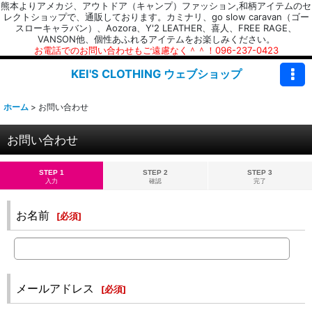
熊本よりアメカジ、アウトドア（キャンプ）ファッション,和柄アイテムのセ
レクトショップで、通販しております。カミナリ、go slow caravan（ゴー
スローキャラバン）、Aozora、Y'2 LEATHER、喜人、FREE RAGE、
VANSON他、個性あふれるアイテムをお楽しみください。
お電話でのお問い合わせもご遠慮なく＾＾！096-237-0423
KEI'S CLOTHING ウェブショップ
ホーム
>
お問い合わせ
お問い合わせ
STEP 1
STEP 2
STEP 3
入力
確認
完了
お名前
[
必須
]
メールアドレス
[
必須
]