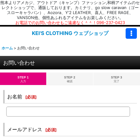
熊本よりアメカジ、アウトドア（キャンプ）ファッション,和柄アイテムのセ
レクトショップで、通販しております。カミナリ、go slow caravan（ゴー
スローキャラバン）、Aozora、Y'2 LEATHER、喜人、FREE RAGE、
VANSON他、個性あふれるアイテムをお楽しみください。
お電話でのお問い合わせもご遠慮なく＾＾！096-237-0423
KEI'S CLOTHING ウェブショップ
ホーム
>
お問い合わせ
お問い合わせ
STEP 1
STEP 2
STEP 3
入力
確認
完了
お名前
[
必須
]
メールアドレス
[
必須
]